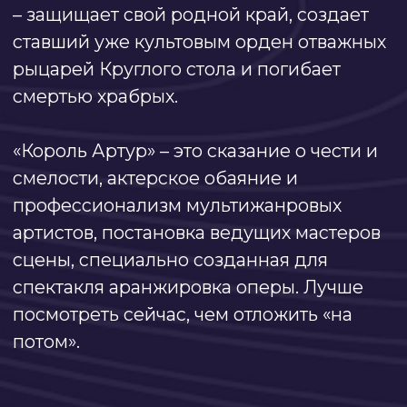
Авторский коллектив
Режиссёр - постановщик:
Вячеслав Игнатов и Мария Литвинова
Художник-постановщик:
Иван Коршунов
Художник по костюмам:
Ольга Бекрицкая
Художник по свету:
Антон Гордиенко