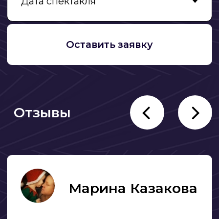
Отзывы о спектакле на
сайте grandkidsfest.ru
Спектакль "Король Артур" участники
юбилейного БДФ