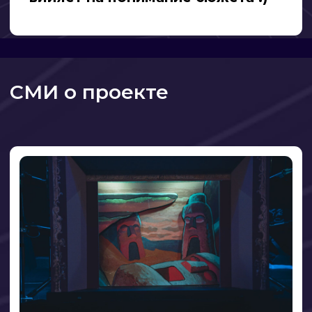
выдаем детям «ключи» к
операм!»
Известный своими неординарными
спектаклями и проектами независимый
театр «Трикстер» продолжает
экспериментировать и развивать
разные форматы.
Партнеры