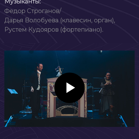
детей от те
называется? Балаган? Ящик, где
Уже сам жан
происходит все действо), куча
Работать с 
меняющихся фонов, а то и
преподносит
несколько для каждой сцены!
детей форм
Необычный спектакль! С одной
невозможн
стороны все красиво:
Но Трикстер
занимательные куклы, красивая
фантазией и
музыка и голоса, а с другой - не
самые безум
очень понятна история и
(про безуми
политическая расстановка сил.
смысле :).)
Но, думаю, последнее не сильно
влияет на понимание сюжета :)
СМИ о проекте