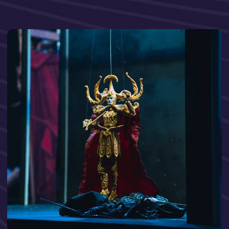
Либретто:
Екатерина Поспелова
Драматург:
Евгений Казачков
Ассистент режиссера:
Иоланта Запашная, Эльвира Гарибова
Музыкальный руководитель:
Светлана Сперанская
Артисты
Актеры:
Илья Варанкин, Екатерина Сычева
Музыканты:
Федор Строганов/
Дарья Волобуева (клавесин, орган),
Рустем Кудояров (фортепиано).