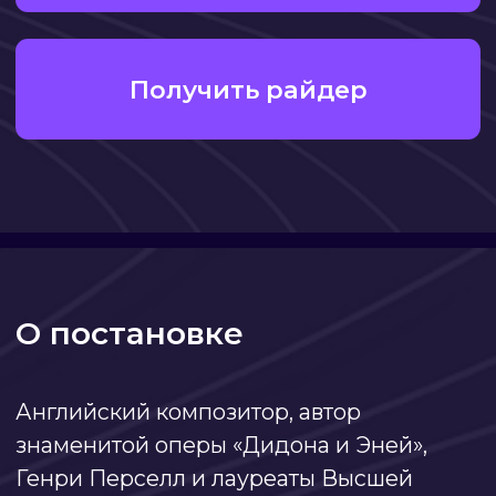
Английский композитор, автор
знаменитой оперы «Дидона и Эней»,
Генри Перселл и лауреаты Высшей
театральной премии «Золотая маска»,
режиссер Вячеслав Игнатов и продюсер
Мария Литвинова, представляют
кукоперу «Король Артур».
Оперные партии и живая музыка в
исполнении артистов-кукловодов,
фантастические метаморфозы и
превращения, суровые сражения и
любовные страсти, изложенные в
формате «понятного театра» для детей и
нетривиального театра для взрослых.
Самый знаменитый сюжет британского
эпоса, где главный герой – Король Артур
– защищает свой родной край, создает
ставший уже культовым орден отважных
рыцарей Круглого стола и погибает