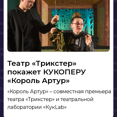
Проекты
Афиша
О театре
Команда
Ивенты
Спектакли
Заказчикам
Трикстер лофт
Посмотреть подкасты
Заказать шоу