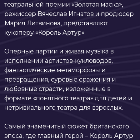
смертью храбрых.
«Король Артур» – это сказание о чести и
смелости, актерское обаяние и
профессионализм мультижанровых
артистов, постановка ведущих мастеров
сцены, специально созданная для
спектакля аранжировка оперы. Лучше
посмотреть сейчас, чем отложить «на
потом».