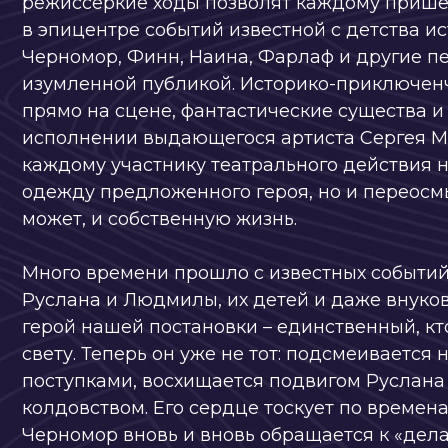
прямо на сцене, фантастические существа и явле
исполнении выдающегося артиста Сергея Мелкон
каждому участнику театрального действия не тол
одежду предложенного героя, но и переосмылить
может, и
собственную жизнь.
Много времени прошло с известных событий: зак
Руслана и Людмилы, их детей и даже внуков… И 
герой нашей постановки – единственный, кто до с
свету. Теперь он уже не тот: подсмеивается над 
поступками, восхищается подвигом Руслана и дав
колдовством. Его сердце тоскует по временам вел
Черномор вновь и вновь обращается к «делам да
чтобы вместе со
зрителями окунуться в свое вели