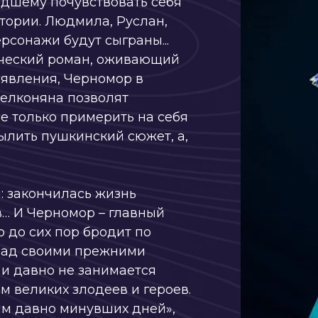
ния, Черномор в
яна позволят
ько примерить на себя
 пушкинский сюжет, а,
ончилась жизнь
Черномор – главный
их пор бродит по
своими прежними
но не занимается
иких злодеев и героев.
вно минувших дней»,
кое прошлое.