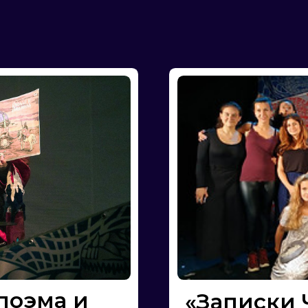
ма и
«Записки Черном
в
Людмилу
Такой нескучной класси
нигде не найдете. Попр
вслух великую поэму П
ерое
Людмилу» и засеките на
начнут засыпать