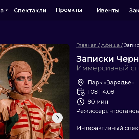
Проекты
Спектакли
Ивенты
Заказчикам
Главная /
Главная /
Афиша /
Афиша /
Записки Черномо
Записки Черномора
Иммерсивный спектакль
Парк «Зарядье»
1.08 | 4.08
90 мин
Вяче
Режиссёры-постановщики:
Лит
Интерактивный спектакль для д
Купить билет
По