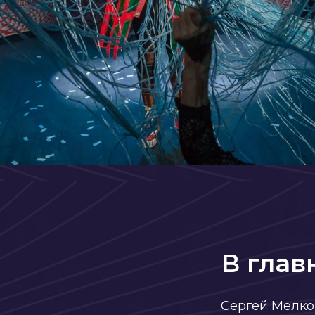
В главной р
Сергей Мелконян, артист 
исполнитель роли Денис
телесериале «Папины до
хнов
нко