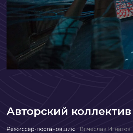
Авторский коллектив
Режиссёр-постановщик:
Вячеслав Игнатов
Художник-постановщик:
Ольга Бекрицкая, Елена
Бекрицкая
Видео-художник:
Андрей Беляцкий, Владимир Са
Анна Короткова, Антон Гордие
Художник по свету:
Продюсер:
Мария Литвинова
Ассистент режиссера:
Иоланта
Запашная