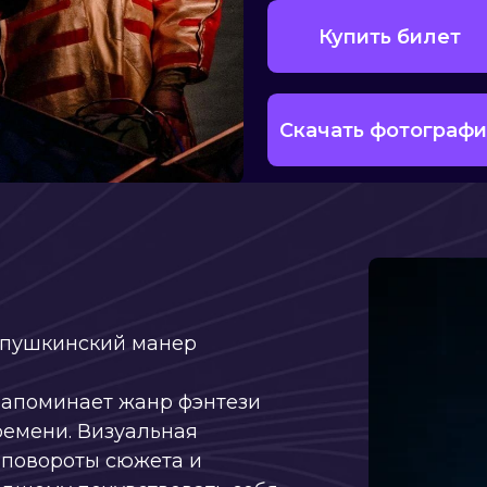
Скачать фотографии
инский манер
инает жанр фэнтези
и. Визуальная
роты сюжета и
 почувствовать себя
. Людмила, Руслан,
жи будут сыграны...
ий роман, оживающий