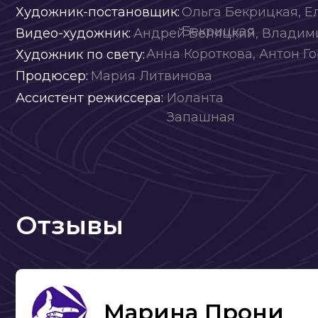
Отзывы
Марина Прони
Потрясающая интерактивная постановка, смот
примерно 1,5 года назад с сыном 9-ти лет. Исп
восторг. Вовлеченность публики, использовани
эффектов, костюмов, теней.
Бесспорный талант главного и единственного а
не оставит равнодушным. Ставлю 10 по 10 баль