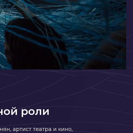
оли
театра и кино,
а Воронцова в
чки»