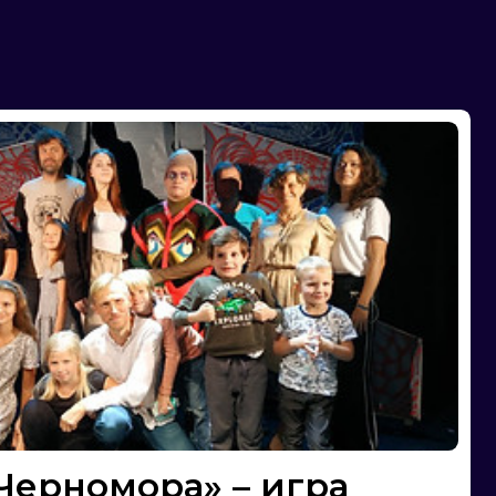
ора» – игра
ки вы точно больше
обуйте почитать детям
ушкина «Руслан и
 какой минуте они