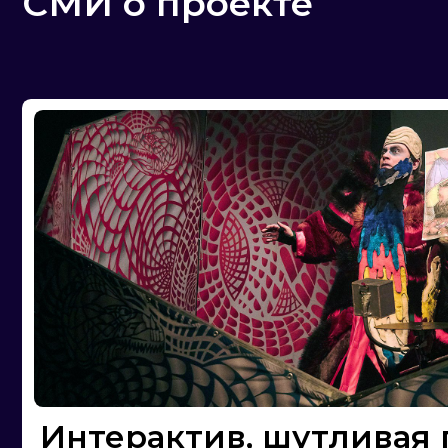
Интерактив, шутливая поэ
любовная трагедия. Все
о спектакле «Записки
Черномора»
Создатели нового спектакля в Центре
драматургии и режиссуры — об идее, г
и
зрителях