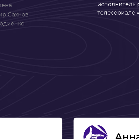
Анна
рели
Самое современное прочтени
ытали полный
харизматичное и яркое. Сюрп
е различных
один актёр и иногда зрители. И
противоречивых эмоций ни од
ктёра никого
вызывал. Я знала, что будет н
ной шкале.
отзывы. Совсем. Для меня это