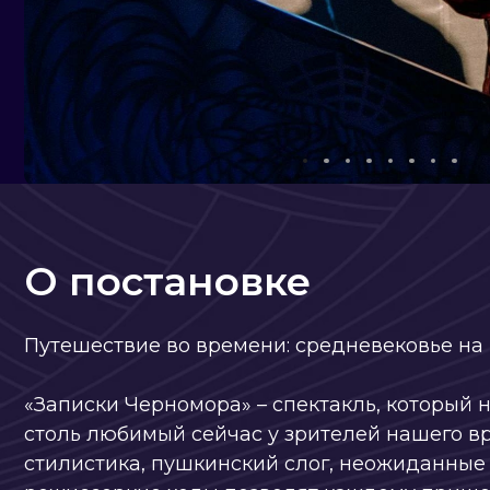
О постановке
Путешествие во времени: средневековье на пушк
«Записки Черномора» – спектакль, который напом
столь любимый сейчас у зрителей нашего времен
стилистика, пушкинский слог, неожиданные пово
режиссеркие ходы позволят каждому пришедшему
в эпицентре событий известной с детства истории
Черномор, Финн, Наина, Фарлаф и другие персона
изумленной публикой. Историко-приключенческ