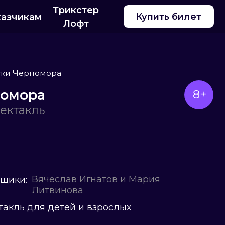
Трикстер
Купить билет
Лофт
ра
8+
слав Игнатов и Мария
винова
етей и взрослых
лучить райдер